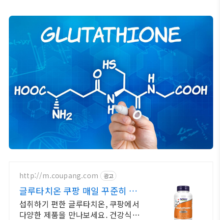
http://m.coupang.com
광고
글루타치온 쿠팡 매일 꾸준히 지
키는 건강
섭취하기 편한 글루타치온, 쿠팡에서
다양한 제품을 만나보세요. 건강식품,