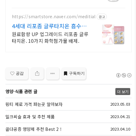
활력을 되찾고 와우회원 캐시적립도
받으세요.
https://smartstore.naver.com/meditial
광고
4세대 리포좀 글루타치온 흡수율,
순도 높은 글루타치온
원료함량 UP 업그레이드 리포좀 글루
타치온. 10가지 화학첨가물 배제.
공감
구독하기
영양·식품 관련 글
더 보기
링티 제로 가격 파는곳 알아보자
2023.05.03
밀크씨슬 효과 및 추천 제품
2023.04.21
골다공증 영양제 추천 Best 2 !
2023.04.10