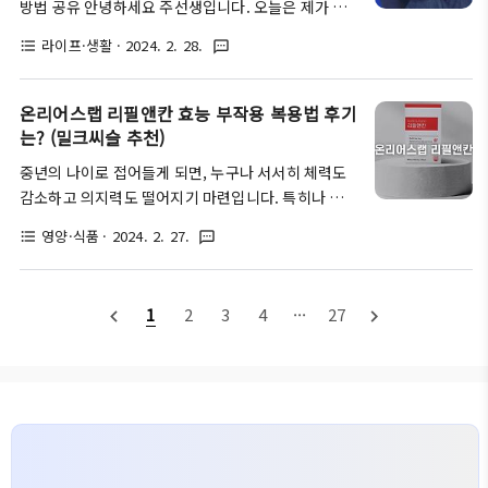
방법 공유 안녕하세요 주선생입니다. 오늘은 제가 스
시는 분들이 많으시기 때문에 이를 잘 구분하는 것이
픽이라는 영어회화 어플을 사용하면서 느낀 점들을 후
중요합니다. 그리고 아시다시피 혈당측정기는 모델이
라이프·생활
· 2024. 2. 28.
format_list_bulleted
textsms
기 형태로 공유해보려 합니다. 비즈니스 회화를 준비
워낙 다양한 편입니다. 하지만 국산 혈당측정기는 대
하시는 분들이시거나, 아이들이랑 함께 영어 스피킹
부분 아래의 4가지 제조사에서 생산되고 있기 때문에
연습을 하려는 학부모님들이라면 필독! 하시길 바랍
온리어스랩 리필앤칸 효능 부작용 복용법 후기
모델명만 기억하시면 쉽게 분류가 가능합니다. 아이..
니다. :) 이효리 영어 스픽(Speak) 이란? 우선 스픽이
는? (밀크씨슬 추천)
라는 어플은 영어 스피킹 연습을 하기에는 매우 좋은
중년의 나이로 접어들게 되면, 누구나 서서히 체력도
애플리케이션입니다. 하지만 어플이기 때문에 PC 환
감소하고 의지력도 떨어지기 마련입니다. 특히나 남성
경에서는 이용이 어렵고, 오롯이 스마트폰이나 패드로
분들의 경우는 '남성 갱년기'라는 말이 생겨날 정도로
만 학습이 가능한데요. 아마 저처럼 영어학원이나 과
영양·식품
· 2024. 2. 27.
format_list_bulleted
textsms
이러한 변화들을 크게 체감하는 경우가 많은데요. 이
외를 받는 것을 선호하지 않아서 영어교육 어플을 따
러한 변화가 나타나는 이유로는 여러 가지가 존재하겠
로 알아보시다가 스픽을 접한 분들도 많을 것이라 생
으나, 가장 큰 원인에 해당하는 것은 '급격한 호르몬
각됩니다. 하지만 국내에는 스픽을 비롯한 영어..
1
2
3
4
···
27
navigate_before
navigate_next
변화'와 '간기능 저하'라고 합니다. 따라서 이번 글에
서는 간찌꺼기의 분해 배출을 도우며, 간기능 활성화
에 도움이 된다고 알려진 '온리어스랩 리필앤칸'이라
는 건강식품에 대하여 알아보겠습니다. 온리어스랩 리
필앤칸 이란? 리필앤칸이란, '온리어스랩'이라는 건강
식품 브랜드에서 판매하고 있는 밀크씨슬 기반의 건강
식품을 말합니다. 제품에는 밀크씨슬, 부추, 강황, 쑥