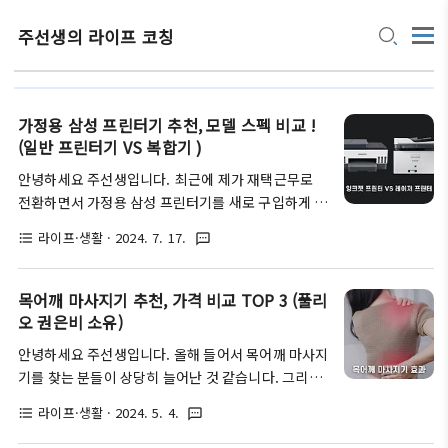
주선생의 라이프 코칭
가정용 삼성 프린터기 추천, 모델 스펙 비교 !
(일반 프린터기 VS 복합기 )
안녕하세요 주선생입니다. 최근에 제가 재택근무로
전환하면서 가정용 삼성 프린터기를 새로 구입하게 되
었는데요. 오랜만에 프린터기를 구입하려다 보니, 생
라이프·생활
· 2024. 7. 17.
format_list_bulleted
textsms
각보다 알아야 될 부분들이 꽤 많았습니다. 첫 번째로
는 잉크젯 프린터기를 선택할 것인지, 아니면 레이저
프린터기를 선택할 것인지 등... 그리고 종류를 선택했
목어깨 마사지기 추천, 가격 비교 TOP 3 (풀리
다고 하더라도 모델도 워낙 다양해서 상당히 헷갈렸었
오 권은비 소유)
는데요. 그래서 저처럼 삼성 프린터기를 구입하실 때
안녕하세요 주선생입니다. 올해 들어서 목어깨 마사지
어려움을 겪는 분들을 대상으로, 누구나 쉽게 자신에
기를 찾는 분들이 상당히 늘어난 것 같습니다. 그리고
게 딱 맞는 가정용 삼성 프린터기를 고르는 방법에 대
그만큼 수많은 브랜드에서도 제품을 출시하고 있는데
해서 정리해보려 합니다. 추가로 각 프린터기 종류의
라이프·생활
· 2024. 5. 4.
format_list_bulleted
textsms
요. 그래서 오늘은 국내에서 가장 많이 팔리고 있는 목
추천 순위에 대해서도 공유해 드리도록 할 테니, 참고
어깨 마사지기 추천 제품들에 대해서 알아보고, 추가