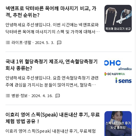
하셔서 제품을 고르시는데 도움이 되시길 바랍니
로 각각의 스펙이나 가격도 한 눈에 정리해 보도록 하
넥앤프로 닥터바른 목어깨 마사지기 비교, 가
다. 가정용 삼성 프린터기 종류 (잉크젯/레이저)가..
겠습니다. 목어깨 마사지기 효과가장 먼저 우리가 목
격, 추천 순위는?
어깨 마사지기를 사용하는 이유는 무엇일까요? 방통
안녕하세요 주선생입니다. 이번 시간에는 넥앤프로와
위의 조사에 따르면 한국인들의 하루 평균 스마트폰
닥터바른 목어깨 마사지기의 스펙 및 가격에 대해서
사용량은 무려 5시간이라고 합니다. 그래서인지 예전
정리해보려 합니다. 아마 두 제품 모두 가격대가 비슷
보다 목어깨 통증이나 근막통증증후군을 앓으시는 분
라이프·생활
· 2024. 5. 3.
format_list_bulleted
textsms
한 제품이라서 고민하시는 분들이 많으실 것이라 생각
들도 상당히 많이 늘어났는데요. 문제는 이러한 통증
되는데요. 무엇이든 자신이 직접 비교해보고 선택하는
이 지속될수록 삶의 질이 크게 떨어지게 된다는 것입
것이 좋다고 저는 생각을 합니다. 추가로 국내에서 가
국내 1위 혈당측정기 제조사, 연속혈당측정기
니다. 따라서 목어깨 근육이 딱딱하게 굳어서 뭉치기
장 많이 팔리는 목어깨 마사지기 추천 순위에 대해서
회사 종류는?
전..
도 알아보도록 하겠습니다. 무선 목어깨 마사지기 구
안녕하세요 주선생입니다. 요즘 연속혈당측정기 관련
매가이드최근 국내에 비대면 홈케어 시장이 커지면서,
주에 관심을 가지시는 분들이 많아지면서, 혈당측정기
수많은 브랜드에서도 무선 목어깨 마사지기가 출시하
제조사에 대한 검색량도 늘어나는 추세인데요. 그래서
고 있는데요. 제품의 상세 페이지만 보면 대부분 비슷
병원·정보
· 2024. 4. 16.
format_list_bulleted
textsms
이번 시간에는 국내 1위 혈당측정기 제조사와 함께 연
비슷한 이야기를 하고 있기 때문에, 소비자들 입장에
속혈당측정기에 대한 정보도 한번 정리해 보도록 하겠
서는 무엇이 다른지 분별하기가 어렵습니다. 따라서
습니다. 국내 혈당측정기 제조사 종류 국내 혈당측정
이효리 영어 스픽(Speak) 내돈내산 후기, 무료
무선 목어깨 마사지기를 구매하기 전에 필수적으로 ..
기 제조사는 대표적으로 4곳이 존재합니다. 각각 아이
체험 방법 공유 !
센스 / 오상헬스케어 / 녹십자메디스 / 올메디쿠스에
이효리 영어 스픽(Speak) 내돈내산 후기, 무료체험
해당하는데요. 생각보다 판매처와 제조사를 헷갈려 하