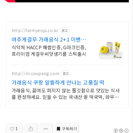
http://farmyeoju.co.kr
광고
여주게걸무 가래음식 2+1 이벤
트, 파우치증정
식약처 HACCP 해썹인증, G마크인증,
프리미엄 게걸무씨앗생기름 스틱출시
http://m.coupang.com
광고
가래음식 쿠팡 알뜰하게 만나는 고품질 떡
가래음식, 끓여도 퍼지지 않는 쫄깃함으로 맛있는 식사
를 완성하세요. 믿을 수 있는 국내산 쌀 떡국떡, 와우회
원 무제한 무료배송으로 만나세요.
1
구독하기