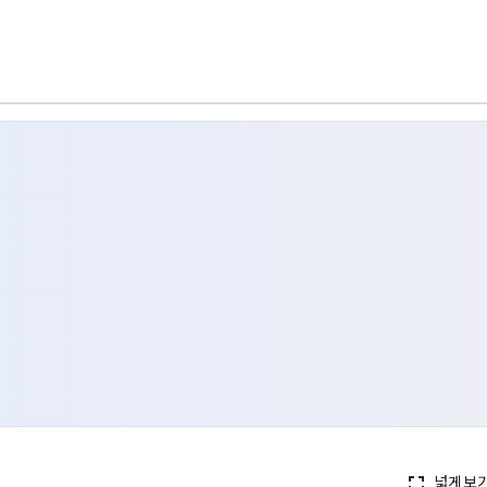
넓게보
fullscreen