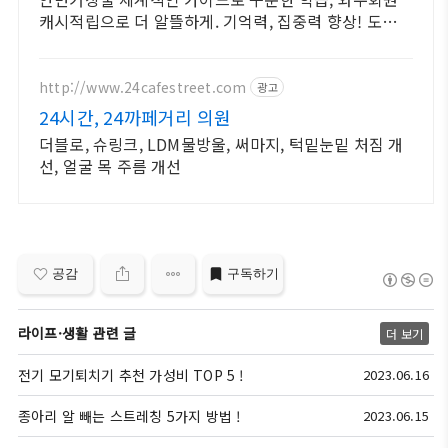
캐시적립으로 더 알뜰하게. 기억력, 집중력 향상! 도서
쿠팡 로켓배송으로 빠르게 시작해보세요.
http://www.24cafestreet.com
광고
24시간, 24까페거리 의원
더블로, 슈링크, LDM물방울, 써마지, 턱밑눈밑 처짐 개
선, 얼굴 목 주름 개선
공감
구독하기
라이프·생활 관련 글
더 보기
전기 모기퇴치기 추천 가성비 TOP 5 !
2023.06.16
종아리 알 빼는 스트레칭 5가지 방법 !
2023.06.15