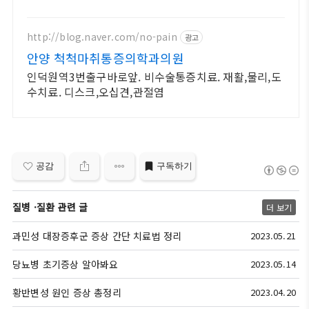
와우회원 30일 무료반품으로 부담 없이 경험하세요.
http://blog.naver.com/no-pain
광고
안양 척척마취통증의학과의원
인덕원역3번출구바로앞. 비수술통증치료. 재활,물리,도
수치료. 디스크,오십견,관절염
공감
구독하기
질병 ·질환 관련 글
더 보기
과민성 대장증후군 증상 간단 치료법 정리
2023.05.21
당뇨병 초기증상 알아봐요
2023.05.14
황반변성 원인 증상 총정리
2023.04.20