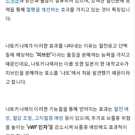
민 B군
과 항산화 물질이 함유되어 있으며, 강력한 혈전분해 능
력을 통해
혈행을 개선하는 효과
를 가지고 있는 것이 특징입니
다.
나토키나제가 이러한 효과를 나타내는 이유는 혈전응고 단백
질에 해당하는
'피브린'
이라는 물질을
분해하는 능력을 가지고
때문인데요, 나토키나제라는 이름 또한 일본의 한 대학교수가
피브린을 분해하는 효소를 '나또'에서 처음 발견했기 때문이라
고 합니다.
나토키나제의 이러한 기능들을 통해 얻어지는 효과는
혈전 예
방, 혈압 조절, 고지혈증 예방
등이 있으며, 추가로 뇌졸중 위험
을 높이는
'vWF 인자'
를 감소시켜 뇌졸중 예방에도 효과적이