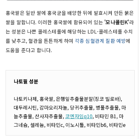
홍국쌀은 일반 쌀에 홍국균을 배양한 뒤에 발효시켜 만든 붉은
쌀을 말합니다. 이러한 홍국쌀에 함유되어 있는
'모나콜린K'
라
는 성분은 나쁜 콜레스테롤에 해당하는 LDL-콜레스테롤 수치
를 낮추고, 혈관을 튼튼하게 하여
각종 심혈관계 질환 예방
에
도움을 준다고 합니다.
나토필 성분
나토키나제, 홍국쌀, 은행잎추출물분말(징코 빌로바),
대두레시틴, 감마오리자놀, 당귀추출물, 병풀추출물, 마
늘추출물, 산사자추출물,
코엔자임q10
, 비타민 B1, 마
그네슘, 셀레늄, 비타민c, 이노시톨, 비타민b6, 비타민e