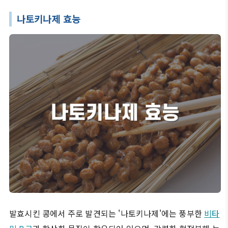
나토키나제 효능
발효시킨 콩에서 주로 발견되는 '나토키나제'에는 풍부한
비타