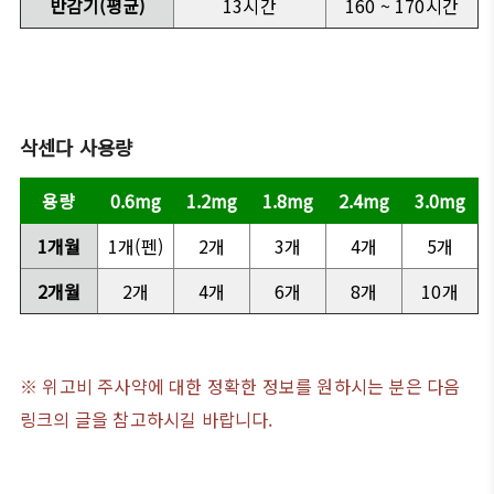
반감기(평균)
13시간
160 ~ 170시간
삭센다 사용량
용량
0.6mg
1.2mg
1.8mg
2.4mg
3.0mg
1개월
1개(펜)
2개
3개
4개
5개
2개월
2개
4개
6개
8개
10개
※ 위고비 주사약에 대한 정확한 정보를 원하시는 분은 다음
링크의 글을 참고하시길 바랍니다.