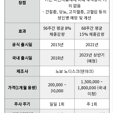
장점
의 없음
- 간질환, 당뇨, 고지혈증, 고혈압 등의
성인병 예방 및 개선
56주간 평균 8%
68주간 평균
효과
체중감량
15% 체중감량
공식 출시일
2015년
2021년
2023년 상반기
국내 출시일
2018년
(예정)
제조사
노보 노디스크(덴마크)
1,500,000 ~
200,000 ~
가격(1개월 용량)
1,800,000 (국내
30,000
미정)
주사 주기
일일 1회
주 1회