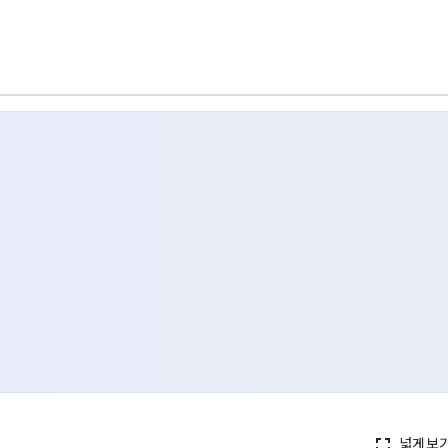
넓게보
fullscreen