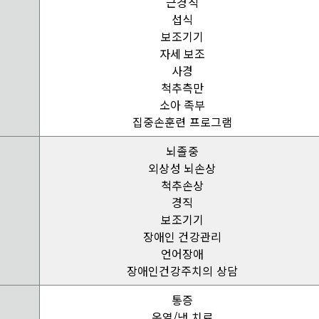
근경직
섭식
보조기기
자세 보조
사경
척추측만
소아 족부
집중손훈련 프로그램
뇌졸중
외상성 뇌손상
척추손상
경직
보조기기
장애인 건강관리
언어장애
장애인건강주치의 상담
통증
온열/냉 치료