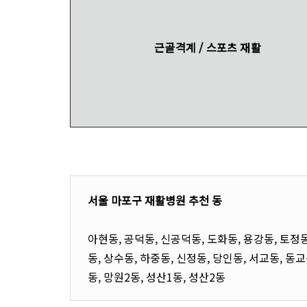
근골격계 / 스포츠 재활
서울 마포구 재활병원 추천
동
아현동, 공덕동, 신공덕동, 도화동, 용강동, 토정동
동, 상수동, 하중동, 신정동, 당인동, 서교동, 동교
동, 망원2동, 성산1동, 성산2동