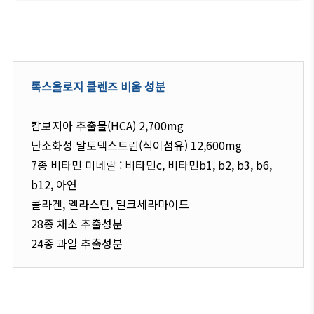
비만 인구가 무려 8억 명에 해당한다고 합니
톡스올로지 클렌즈 비움 성분
캄보지아 추출물(HCA) 2,700mg
난소화성 말토덱스트린(식이섬유) 12,600mg
7종 비타민 미네랄 : 비타민c, 비타민b1, b2, b3, b6,
b12, 아연
콜라겐, 엘라스틴, 밀크세라마이드
28종 채소 추출성분
24종 과일 추출성분