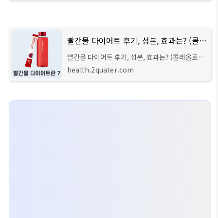
품인 '콜레올로지 컷'에 대해서 자세히 알아
빨간물 다이어트 후기, 성분, 효과는? (콜레올로지 티)
빨간물 다이어트 후기, 성분, 효과는? (콜레올로지
티) 안녕하세요 주선생입니다. 지난번 글이었던 빨
health.2quater.com
간통, 파란통에 이어서 이번 글에서는 물에 타 먹는
분말형 다이어트 식품인 '콜레올로지 티