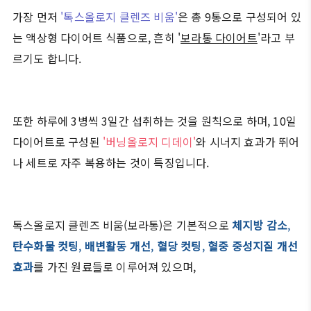
가장 먼저
'톡스올로지 클렌즈 비움'
은 총 9통으로 구성되어 있
는 액상형 다이어트 식품으로, 흔히 '
보라통 다이어트
'라고 부
르기도 합니다.
또한 하루에 3병씩 3일간 섭취하는 것을 원칙으로 하며, 10일
다이어트로 구성된
'버닝올로지 디데이'
와 시너지 효과가 뛰어
나 세트로 자주 복용하는 것이 특징입니다.
톡스올로지 클렌즈 비움(보라통)은 기본적으로
체지방 감소
,
탄수화물 컷팅
,
배변활동 개선
,
혈당 컷팅
,
혈중 중성지질 개선
효과
를 가진 원료들로 이루어져 있으며,