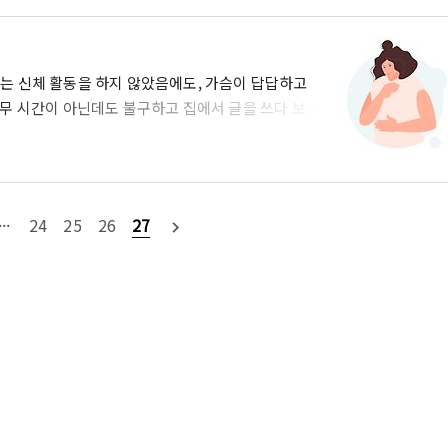
이라 할 지라도 글루코사민 또한 모든 건강기능 보조
 이번 글에서는 글루코사민의 대표적인 효능 부작용
습니다. 글루코사민의 효능은 ? ..
에는 신체 활동을 하지 않았음에도, 가슴이 답답하고
근무 시간이 아닌데도 불구하고 집에서 글을 쓰다 보면
이나 천식을 앓고 있는 것도 아닌데 말이죠 .. 그런
가 아닌, 엉뚱한 데 원인이 있었더라고요. 그래서 오
 대해 설명해 드리려 합니다. 심리적 스트레스 가슴이
하는 경우들이 많이 있습니다. 보통 스트레스로 인
···
24
25
26
27
navigate_next
데요, 과호흡 ..