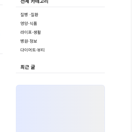
전체 카테고리
질병 ·질환
영양·식품
라이프·생활
병원·정보
다이어트·뷰티
최근 글