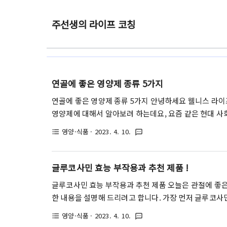
주선생의 라이프 코칭
연골에 좋은 영양제 종류 5가지
연골에 좋은 영양제 종류 5가지 안녕하세요 웰니스 라이
영양제에 대해서 알아보려 하는데요, 요즘 같은 현대 사
해 주는 주변 근육들이 상당히 약해진 분들이 많습니다. 
영양·식품
· 2023. 4. 10.
format_list_bulleted
textsms
가해지게 되고, 연골연화증과 같은 근골격계 질환이 나타
겨드시는 것도 중요하지만, 관절 주변의 근육을 강화시켜
드립니다. 그러면 이제 연골에 좋은 영양제 종류를 알아볼
글루코사민 효능 부작용과 추천 제품 !
주로 굴, 꽃게, 새우 등의 갑각류에서 추출되는 성분입니다
글루코사민 효능 부작용과 추천 제품 오늘은 관절에 좋은
한 내용을 설명해 드리려고 합니다. 가장 먼저 글루코사
주로 새우나 게와 같은 갑각류를 가공하면 얻을 수 있는
영양·식품
· 2023. 4. 10.
format_list_bulleted
textsms
성분으로, 우리 몸에서는 관절의 조직과 연골을 보호하고