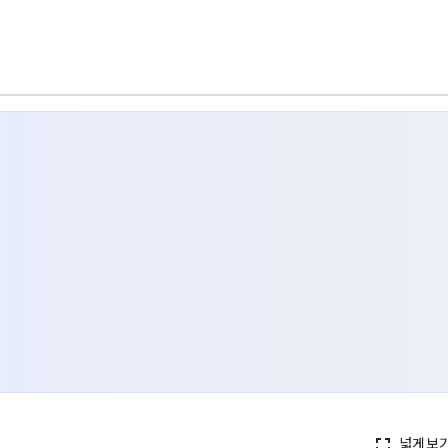
넓게보
fullscreen