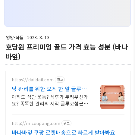
영양·식품
· 2023. 8. 13.
호당원 프리미엄 골드 가격 효능 성분 (바나
바잎)
https://daildail.com
광고
당 관리를 위한 오직 한 알 글루코
섬균
아직도 식단 운동? 식후가 두려우신가
요? 똑똑한 관리의 시작 글루코섬균
라이브커머스 12차 완판 행진
http://m.coupang.com
광고
바나바잎 쿠팡 로켓배송으로 빠르게 받아봐요