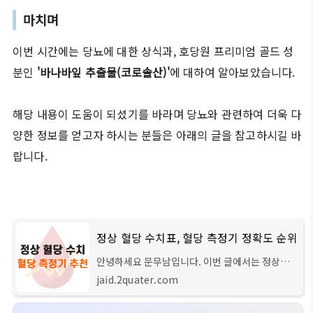
마치며
이번 시간에는 당뇨에 대한 상식과, 호당원 프리미엄 골드 성
분인
'바나바잎 추출물(코로솔산)'
에 대하여 알아보았습니다.
해당 내용이 도움이 되셨기를 바라며 당뇨와 관련하여 더욱 다
양한 정보를 얻고자 하시는 분들은 아래의 글을 참고하시길 바
랍니다.
정상 혈당 수치표, 혈당 측정기 정확도 순위
안녕하세요 문무남입니다. 이번 글에서는 정상적
인 혈당 수치와, 국내에서 유통되는 대표적이 혈당
jaid.2quater.com
측정기 제품 10가지의 혈당 비교 순위에 대해서 자
세하게 알려드리도록 하겠습니다. 글의 순