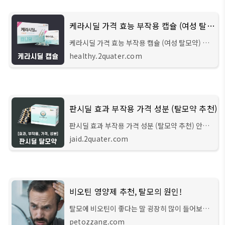
케라시딜 가격 효능 부작용 캡슐 (여성 탈모약)
케라시딜 가격 효능 부작용 캡슐 (여성 탈모약) 안
녕하세요 헬스 큐레이터입니다. 이번 시간에는 비
healthy.2quater.com
호르몬 성분으로 안정성이 높은 여성 탈모약 '케라
시딜'에 대해서 자세히 알아보려 합니다.
판시딜 효과 부작용 가격 성분 (탈모약 추천)
판시딜 효과 부작용 가격 성분 (탈모약 추천) 안녕
하세요 문무남입니다. 이번 글에서는 약국에서 판
jaid.2quater.com
매되는 탈모약 중에서 8년 연속이나 판매 1위를 차
지한 판시딜에 대한 정보들을 다루어보려
비오틴 영양제 추천, 탈모의 원인!
탈모에 비오틴이 좋다는 말 굉장히 많이 들어보셨
죠? 그러나 비오틴을 먹고 난 후 실제로 효과를 많
petozzang.com