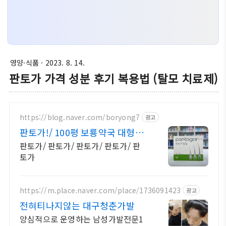
영양·식품
· 2023. 8. 14.
판토가 가격 성분 후기 복용법 (탈모 치료제)
https://blog.naver.com/boryong7
광고
판토가!/ 100평 보룡약국 대형약
국/태릉입구,육사 근처
판토가/ 판토가/ 판토가/ 판토가/ 판
토가
https://m.place.naver.com/place/1736091423
광고
전혀티나지않는 대구청춘가발
양심적으로 운영하는 남성가발전문1