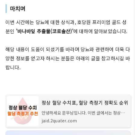
마치며
이번 시간에는 당뇨에 대한 상식과, 호당원 프리미엄 골드 성
분인
'바나바잎 추출물(코로솔산)'
에 대하여 알아보았습니다.
해당 내용이 도움이 되셨기를 바라며 당뇨와 관련하여 더욱 다
양한 정보를 얻고자 하시는 분들은 아래의 글을 참고하시길 바
랍니다.
정상 혈당 수치표, 혈당 측정기 정확도 순위
안녕하세요 문무남입니다. 이번 글에서는 정상적
인 혈당 수치와, 국내에서 유통되는 대표적이 혈당
jaid.2quater.com
측정기 제품 10가지의 혈당 비교 순위에 대해서 자
세하게 알려드리도록 하겠습니다. 글의 순