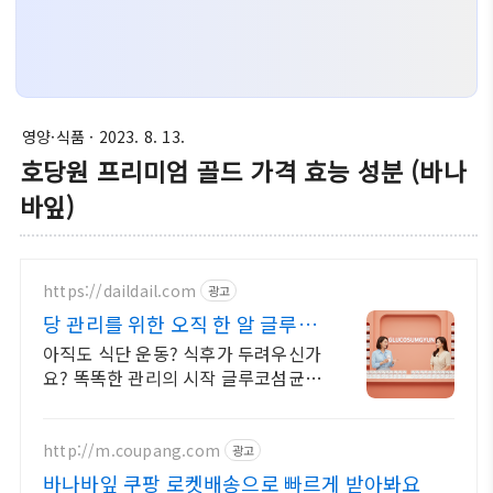
영양·식품
· 2023. 8. 13.
호당원 프리미엄 골드 가격 효능 성분 (바나
바잎)
https://daildail.com
광고
당 관리를 위한 오직 한 알 글루코
섬균
아직도 식단 운동? 식후가 두려우신가
요? 똑똑한 관리의 시작 글루코섬균
라이브커머스 12차 완판 행진
http://m.coupang.com
광고
바나바잎 쿠팡 로켓배송으로 빠르게 받아봐요