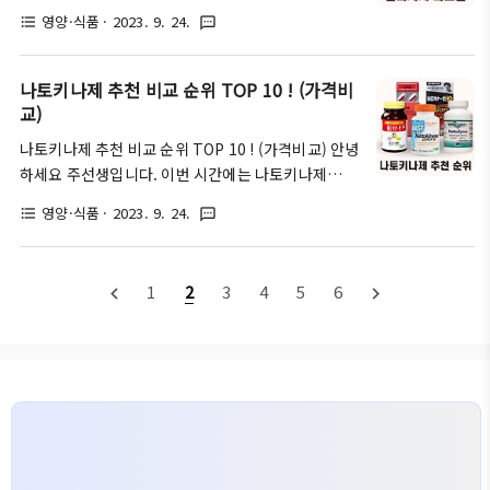
주어 고혈압이나 고지혈증과 같은 질환에 도움을 주는
침향나무가 스스로의 상처를 치유하기 위해 생성하는
영양·식품
· 2023. 9. 24.
format_list_bulleted
textsms
것으로 알려진 '나토필'이라는 영양제에 대해서 자세
액체인 '수지'가 수백년 동안 뭉치고 굳어지면서 만들
히 알아보는 시간을 가져보려 합니다. 또한 옵티머스
어지는 귀한 원료 중 하나입니다. 이러한 침향은 사향,
트와 나토필을 판매하는 '필리서치(Fillresearch)'라
나토키나제 추천 비교 순위 TOP 10 ! (가격비
용연향과 함께 세계 3대 향으로 불리우며, 현재는 베
는 브랜드에 대해서도 알아보는 시간을 갖도록 할 테
교)
트남이나 인도네시아 등의 열대지..
니, 끝까지 정독하셔서 좋은 정보를 얻어가시길 바랍
나토키나제 추천 비교 순위 TOP 10 ! (가격비교) 안녕
니다. ※해당 글은 순수 정보성 목적의 글입니다. 나토
하세요 주선생입니다. 이번 시간에는 나토키나제
필 이란? '나토필'은 의사, 영양사, 연구원 등의 전문가
(Nattokinase)에 대한 간단한 상식과, 나토키나제
로 구성된 '필리서치'라는 건강기능식품 브랜드에서
영양·식품
· 2023. 9. 24.
format_list_bulleted
textsms
추천 제품 10가지를 비교해보는 방법에 대해서 자세
판매하는 영양제로, 핵심 원료에 해당하는 나토키나제
히 알아보는 시간을 가져보려 합니다. 추가로 나토키
(나토균 배양분말)와 다양한 배합원료를 통해 혈행 개
나제를 고를 때 참고해야 되는 부분에 대해서도 함께
선에 도움이 되는 것으로 알려져 있..
1
2
3
4
5
6
navigate_before
navigate_next
정리해드리도록 할테니, 정독하셔서 좋은 정보를 얻어
가시길 바랍니다. ※해당 글은 정보성 목적의 글입니
다. 나토키나제란 무엇일까? 가장 먼저 '나토키나
제'라는 것은 일본의 전통 음식인 '나또'나, 한국의 전
통 음식인 '청국장' 등에서 자연적으로 발견되는 단백
질 분해 효소를 의미합니다. 우리가 흔히 청국장 재료
로 사용되는 발효된 콩이나, 나또에서 발견되는 끈적
거리는 부분에 함유되어 있는 것이 바로 ..