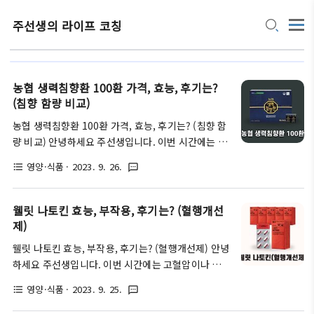
주선생의 라이프 코칭
농협 생력침향환 100환 가격, 효능, 후기는?
(침향 함량 비교)
농협 생력침향환 100환 가격, 효능, 후기는? (침향 함
량 비교) 안녕하세요 주선생입니다. 이번 시간에는 농
협에서 판매하는 침향환 중에서 함량대비 가성비가 가
영양·식품
· 2023. 9. 26.
format_list_bulleted
textsms
장 뛰어나다고 알려진 '농협 생력침향환'에 대해서 자
세히 알려드리도록 하겠습니다. 추가로 농협에서 판매
중인 침향환 제품 종류는 어떤 것들이 있으며, 각각의
웰릿 나토킨 효능, 부작용, 후기는? (혈행개선
함량과 가격은 어떻게 되는지에 대해서도 함께 알려드
제)
리도록 할 테니 정독하셔서 좋은 정보가 되었으면 좋
웰릿 나토킨 효능, 부작용, 후기는? (혈행개선제) 안녕
겠습니다. ^^ 글의 순서 ※이 글은 순수 정보성 목적
하세요 주선생입니다. 이번 시간에는 고혈압이나 고지
의 글입니다. 침향환 연관글 조선비책 침향환 효능, 가
혈증을 앓고 계시거나, 예방 차원에서 혈행개선을 목
격, 후기는? 〉 종근당 침향환 종류와 가격비교(골드,
영양·식품
· 2023. 9. 25.
format_list_bulleted
textsms
적으로 주로 드시는 '웰릿 나토킨'에 대해서 알아보는
프리미엄, 황제, 활력) 〉 침향환이란? 가장 먼저 '침
시간을 갖도록 하겠습니다. 또한 웰릿 나토킨의 주원