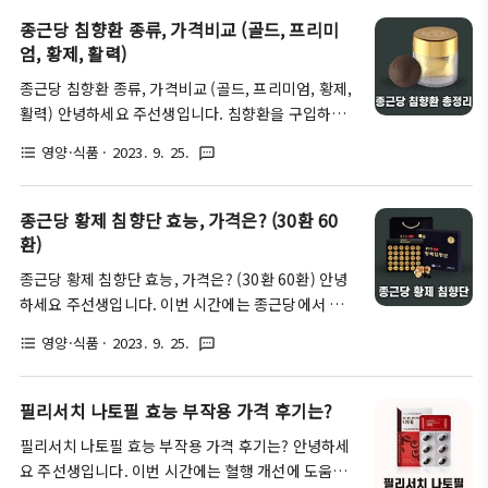
향환(沈香丸)'이라는 것은, 말 그대로 침향을 주원료
료에 해당하며, 대부분의 혈행개선제의 원료로 사용되
종근당 침향환 종류, 가격비교 (골드, 프리미
로 하여 다양한 한방재료를..
는 '나토키나제'에 대한 상식도 함께 다루어볼 예정이
엄, 황제, 활력)
오니, 끝까지 정독하셔서 좋은 정보를 얻어가셨으면
종근당 침향환 종류, 가격비교 (골드, 프리미엄, 황제,
합니다 ^^ ※이 글은 순수한 정보성 목적의 글입니다.
활력) 안녕하세요 주선생입니다. 침향환을 구입하기
나토키나제란 무엇일까? 가장 먼저 혈행개선 영양제
위해 종근당 제품을 알아보다 보면, 종류가 워낙 다양
를 알아보시다 보면 흔하게 접할 수 있는 성분이 바로
영양·식품
· 2023. 9. 25.
format_list_bulleted
textsms
해서 어떤 제품을 골라야하는 것인지 혼란스러운 경우
'나토키나제'라고 부르는 성분일 것입니다. 이를 처음
들이 생기곤 합니다. 이러한 이유는 종근당에서는 보
들어본 분들의 경우는 조금 낯설게 느껴질 수도 있는
급형, 실속형, 선물형 등.. 다양한 형태로 침향환을 판
종근당 황제 침향단 효능, 가격은? (30환 60
용어이기도 한데요. 사실 '나토키나제'..
매중이기 때문인데요. 따라서 이번 글에서는 각각의
환)
제품의 성분 차이와 가격비교를 깔끔하게 해보도록 하
종근당 황제 침향단 효능, 가격은? (30환 60환) 안녕
겠습니다. ※해당 글은 순수 정보성 목적의 글입니다.
하세요 주선생입니다. 이번 시간에는 종근당에서 제조
종근당 침향환 종류 가장 먼저 종근당에서 판매하는
하는 침향환 종류 중 하나인 '종근당 황제 침향단'의
침향환 종류는 총 4가지이며, 이 중에서도 개인이 먹
영양·식품
· 2023. 9. 25.
format_list_bulleted
textsms
효능과 가격 정보에 대해서 알아보는 시간을 가져보도
을 실속형 제품과 선물용도로 사용할 선물형 제품으로
록 하겠습니다. 추가적으로 침향단에 대한 상식과, 어
구분이 되고 있습니다. 보통 실속형이나 선물형이나
떤 사람들이 침향단을 복용하면 좋은지에 대해서도 함
필리서치 나토필 효능 부작용 가격 후기는?
둘 다 가격은 동일하지만, 실속형의 경우..
께 알아보도록 할 테니, 끝까지 정독하셔서 좋은 정보
필리서치 나토필 효능 부작용 가격 후기는? 안녕하세
를 얻어가셨으면 합니다. ※해당 정보는 순수 정보성
요 주선생입니다. 이번 시간에는 혈행 개선에 도움을
목적의 글입니다. 침향단이란? 가장 먼저 '침향'이란,