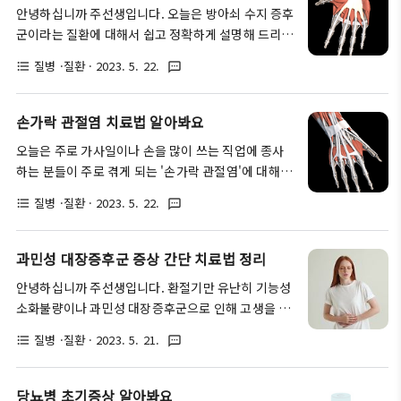
락 마디가 아픈 이유 기본적으로 손과 팔은 일상속에
환입니다. 안구건조증을 근본적으로 치료하기 위해서
안녕하십니까 주선생입니다. 오늘은 방아쇠 수지 증후
서 가장 많이 사용하는 부위에 해당합니다. 그리고 그
는 눈물의 역..
군이라는 질환에 대해서 쉽고 정확하게 설명해 드리려
만큼 세심한 동작을 하기 위해 수많은 힘줄, 연골, 인
합니다. 저도 소싯적에 운동을 참 좋아해서 방아쇠 수
대와 같은 관절들로 구성되어 있지요. 하지만 이러한
질병 ·질환
· 2023. 5. 22.
format_list_bulleted
textsms
지 증후군이 호발 했다가, 호전되었다가를 수도 없이
손가락 관절이 손상되거나, 노화로 인해 조직이 약화
반복하곤 했었습니다. 물론 방아쇠 수지 증후군은 스
되면 다양한 통증을 발생시키곤 합니다. 이렇듯 손가
포츠 활동이 아니더라도 손을 많이 쓰는 직업에 종사
손가락 관절염 치료법 알아봐요
락 마디 통증이 나타나는 원인은 대부분 손을 자주 사
하는 분들에게 자주 일어나는 질환입니다. 그러면 지
용하는 직업군에 속하거나, 격한 스포츠 활동으로..
오늘은 주로 가사일이나 손을 많이 쓰는 직업에 종사
금부터 방아쇠 수지 증후군에 대해서 자세하게 알아보
하는 분들이 주로 겪게 되는 '손가락 관절염'에 대해서
도록 하죠. 방아쇠 수지 증후군이란? 가장 먼저 방아쇠
자세히 알아보려 합니다. 손가락 관절염은 특히 중년
수지 증후군이란 손가락을 구부리는 역할을 하는 힘줄
질병 ·질환
· 2023. 5. 22.
format_list_bulleted
textsms
여성분들이 호르몬 변화가 크게 일어나는 시기에 자주
이 특정 손가락 부위에서 지속적으로 두께가 비대해지
겪게 되는 일이 많은데요, 류마티스 관절염과 혼동하
면서 나타나는 질환입니다. 이로 인해 손가락을 구부
시는 분들도 꽤 많습니다. 그러면 지금부터 손가락 관
과민성 대장증후군 증상 간단 치료법 정리
리거나 펼 때 관절 부위에 마찰이 생기면서 '딸칵'거리
절염에 대해서 자세히 알아보도록 하겠습니다. 글의
는 느낌과 함께 뻐근함 및 통증이 느껴지곤 하지..
안녕하십니까 주선생입니다. 환절기만 유난히 기능성
순서 손가락 관절염 손가락 관절염이란 말 그대로 여
소화불량이나 과민성 대장증후군으로 인해 고생을 하
러가지 원인에 의해 손가락 관절에 염증이 발생하면서
시는 분들이 많습니다. 저도 과거에는 술을 마시고 다
나타나는 상태를 이야기합니다. 손가락 관절염은 주로
질병 ·질환
· 2023. 5. 21.
format_list_bulleted
textsms
음 날 운전을 하거나, 긴장을 할 때마다 간헐적으로 나
집안 일을 많이 하는 주부분들이나, 주방에서 일하시
타나는 과민성 대장증후군 증상 때문에 꽤나 고생을
는 분들, 미용과 관련된 일을 하는 것과 같이 손을 세심
했던 경험이 있습니다. 과민성 대장증후군(ibs)을 앓
당뇨병 초기증상 알아봐요
하게 자주 쓰는 분들에게 자주 나타나는 것이 특징입