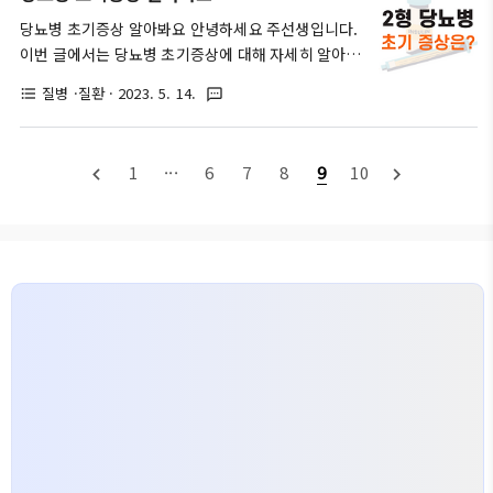
는 분들은 모두 공감하시겠지만, 장거리 운전을 하거
니다. 주요 증상으로는 일상 생활에서 손을..
당뇨병 초기증상 알아봐요 안녕하세요 주선생입니다.
나 여행을 갈 때 증상이 나타나면 정말 곤욕을 치르게
이번 글에서는 당뇨병 초기증상에 대해 자세히 알아보
되는데요. 엎친데 덮친 격으로 유당불내증까지 가지고
려 합니다. 본론으로 들어가기에 앞서 당뇨병은 1형
있는 분들의 경우, 유제품도 잘못 먹으면 정말 정말 고
질병 ·질환
· 2023. 5. 14.
format_list_bulleted
textsms
당뇨와 2형 당뇨로 나뉘게 되며, 중년 이후로 나타나
생하게 됩니다. 그러면 지금부터 과민성 대장증후군에
는 당뇨병은 거의 대부분 2형 당뇨병에 해당합니다.
대해 자세히 알아보죠. 글의 순서 과민성 대장증후군
따라서 어린 나이가 아닌 중년 이상분들에게 당뇨병
(ibs) 우선 과민성 대장증후군이란 현재까지는 정확하
1
···
6
7
8
9
10
navigate_before
navigate_next
증상이 나타난다면, 십중팔구 2형 당뇨병이라고 볼 수
게 원인이 알려지지 않은 질환으로, 대장..
있습니다. 그러면 지금부터 2형 당뇨병이란 무엇이며,
2형 당뇨병의 초기증상에 대해 자세히 알려드리도록
하겠습니다. 글의 순서 2형 당뇨병이란? 당뇨병이란
기본적으로 우리 몸이 인슐린이라는 호르몬을 제대로
사용하지 못하거나 충분하게 생산하지 못해서 발생하
는 질병입니다. 췌장에서 분비되는 인슐린은 우리 몸
이 섭취한 음식에서 얻은 당(포도당)을 에너지로 ..